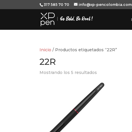
317 585 70 70
info@xp-pencolombia.com
Inicio
/ Productos etiquetados “22R”
22R
Mostrando los 5 resultados