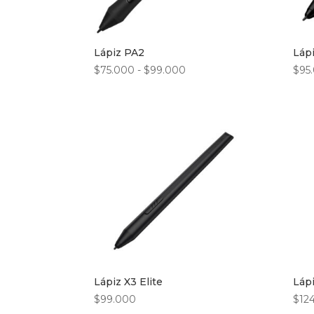
Lápiz PA2
Láp
Rango
$
75.000
-
$
99.000
$
95
de
precios:
desde
$75.000
hasta
$99.000
Lápiz X3 Elite
Lápi
$
99.000
$
12