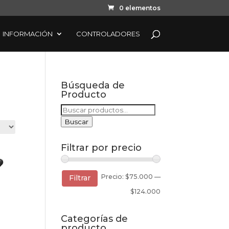
0 elementos
INFORMACIÓN
CONTROLADORES
Búsqueda de
Producto
Buscar
por:
Buscar
Filtrar por precio
Precio
Precio
Precio:
$75.000
—
Filtrar
mínimo
máximo
$124.000
Categorías de
producto