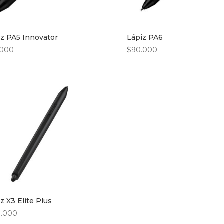
iz PA5 Innovator
Lápiz PA6
.000
$
90.000
z X3 Elite Plus
4.000