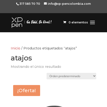
317 585 70 70
info@xp-pencolombia.com
0 elementos
Inicio
/ Productos etiquetados “atajos”
atajos
Mostrando el único resultado
¡Oferta!