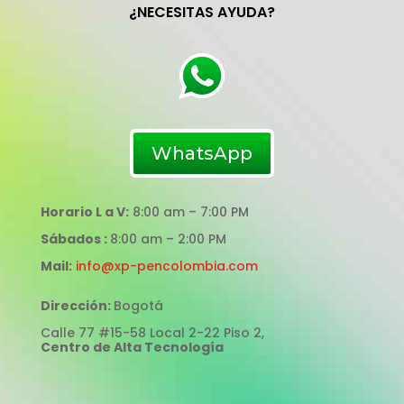
¿NECESITAS AYUDA?
WhatsApp
Horario L a V:
8:00 am – 7:00 PM
Sábados :
8:00 am – 2:00 PM
Mail:
info@xp-pencolombia.com
Dirección:
Bogotá
Calle 77 #15-58 Local 2-22 Piso 2,
Centro de Alta Tecnología