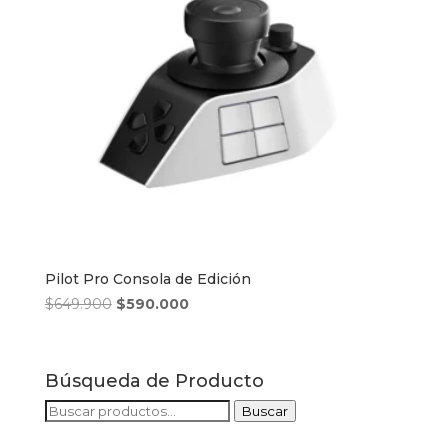
Pilot Pro Consola de Edición
El
El
$
649.900
$
590.000
precio
precio
original
actual
era:
es:
Búsqueda de Producto
$649.900.
$590.000.
Buscar
Buscar
por: