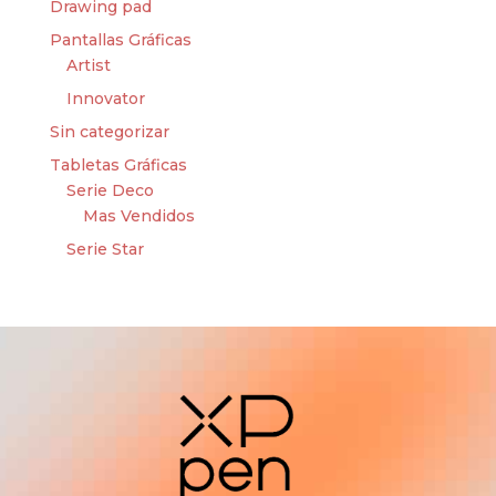
Drawing pad
Pantallas Gráficas
Artist
Innovator
Sin categorizar
Tabletas Gráficas
Serie Deco
Mas Vendidos
Serie Star