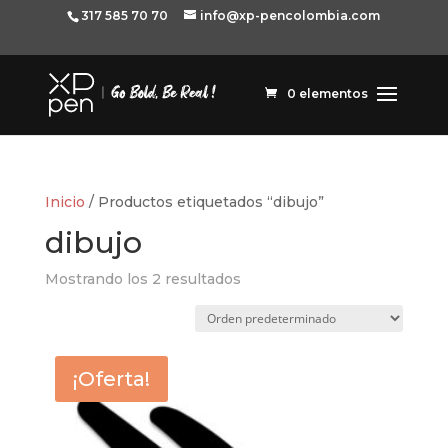
317 585 70 70
info@xp-pencolombia.com
0 elementos
Inicio
/ Productos etiquetados “dibujo”
dibujo
Mostrando los 2 resultados
¡Oferta!