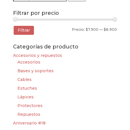
por:
Filtrar por precio
Precio
Precio
Precio:
$7.900
—
$8.900
Filtrar
mínim
máxim
Categorías de producto
Accesorios y repuestos
Accesorios
Bases y soportes
Cables
Estuches
Lápices
Protectores
Repuestos
Aniversario #18