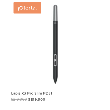
era:
es:
¡Oferta!
$260.000.
$199.000.
Lápiz X3 Pro Slim PD51
El
El
$
219.000
$
199.900
precio
precio