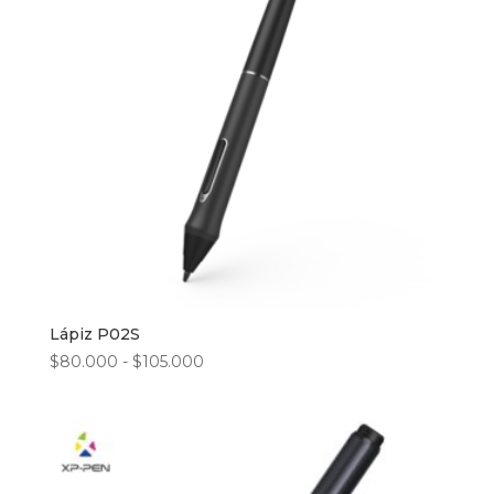
Lápiz P02S
Rango
$
80.000
-
$
105.000
de
precios:
desde
$80.000
hasta