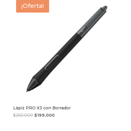
¡Oferta!
Lápiz PRO X3 con Borrador
El
El
$
260.000
$
199.000
precio
precio
original
actual