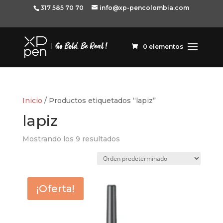
317 585 70 70
info@xp-pencolombia.com
0 elementos
Inicio
/ Productos etiquetados “lapiz”
lapiz
Mostrando los 9 resultados
¡Oferta!