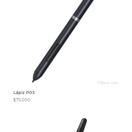
$105.000
Lápiz P03
$
75.000