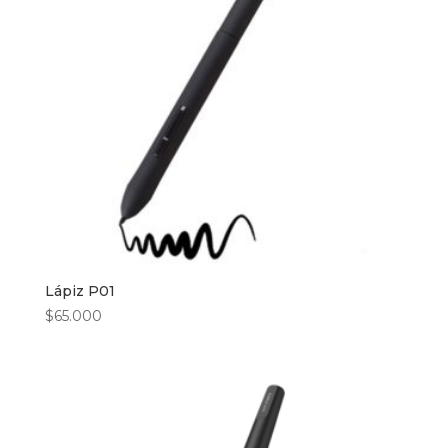
Lápiz P01
$
65.000