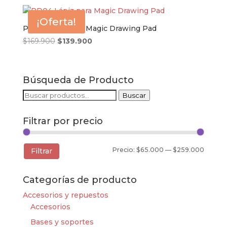
original
actual
era:
es:
¡Oferta!
$219.000.
$199.900.
PD04 Lápiz para Magic Drawing Pad
El
El
$
169.900
$
139.900
precio
precio
original
actual
era:
es:
Búsqueda de Producto
$169.900.
$139.900.
Buscar
Buscar
por:
Filtrar por precio
Precio
Precio
Precio:
$65.000
—
$259.000
Filtrar
mínim
máxim
Categorías de producto
Accesorios y repuestos
Accesorios
Bases y soportes