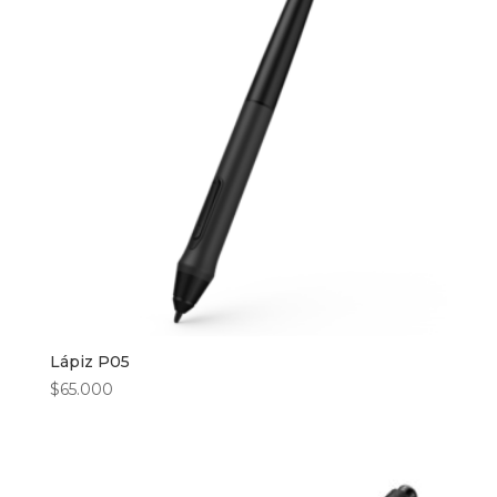
Lápiz P05
$
65.000