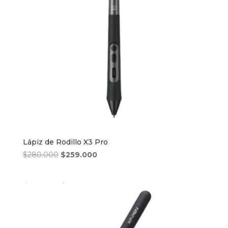
Lápiz de Rodillo X3 Pro
El
El
$
280.000
$
259.000
precio
precio
original
actual
era:
es:
$280.000.
$259.000.