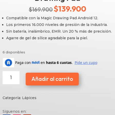
$
139.900
El
El
$
169.900
precio
precio
Compatible con la Magic Drawing Pad Android 12.
Los primeros 16.000 niveles de presión de la industria.
original
actual
Sin batería, inalámbrico, EMR. Un 20 % más de precisión.
era:
es:
Agarre de gel de sílice agradable para la piel.
$169.900.
$139.900.
6 disponibles
PD04
Añadir al carrito
Lápiz
para
Magic
Drawing
Categoría:
Lápices
Pad
cantidad
Siguenos en: