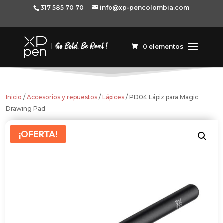
317 585 70 70
info@xp-pencolombia.com
0 elementos
Inicio
/
Accesorios y repuestos
/
Lápices
/ PD04 Lápiz para Magic
Drawing Pad
¡OFERTA!