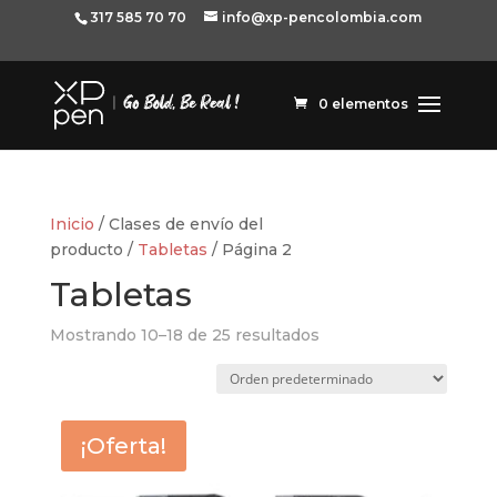
317 585 70 70
info@xp-pencolombia.com
0 elementos
Inicio
/ Clases de envío del
producto /
Tabletas
/ Página 2
Tabletas
Mostrando 10–18 de 25 resultados
¡Oferta!