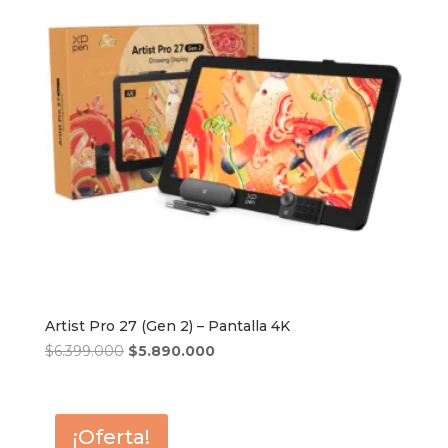
Artist Pro 27 (Gen 2) – Pantalla 4K
El
El
$
6.399.000
$
5.890.000
precio
precio
original
actual
era:
es:
¡Oferta!
$6.399.000.
$5.890.000.