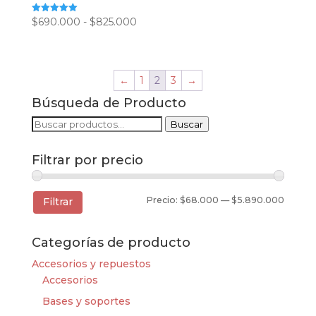
Rango
$
690.000
-
$
825.000
Valorado
con
de
5.00
de 5
precios:
desde
←
1
2
3
→
$690.000
Búsqueda de Producto
hasta
$825.000
Buscar
Buscar
por:
Filtrar por precio
Precio
Precio
Precio:
$68.000
—
$5.890.000
Filtrar
mínim
máxim
Categorías de producto
Accesorios y repuestos
Accesorios
Bases y soportes