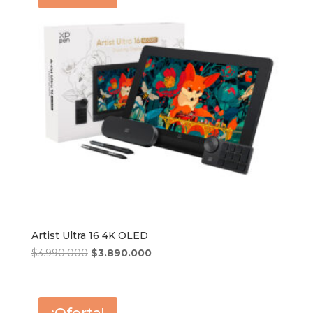
Artist Ultra 16 4K OLED
El
El
$
3.990.000
$
3.890.000
precio
precio
original
actual
era:
es: