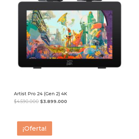
Artist Pro 24 (Gen 2) 4K
El
El
$
4.590.000
$
3.899.000
precio
precio
original
actual
era:
es:
¡Oferta!
$4.590.000.
$3.899.000.