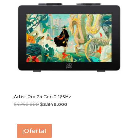
Artist Pro 24 Gen 2 165Hz
El
El
$
4.290.000
$
3.849.000
precio
precio
original
actual
era:
es:
¡Oferta!
$4.290.000.
$3.849.000.