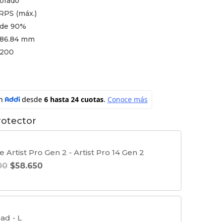
porado
:
es:
RPS (máx.)
 de 90%
299.000.
$1.990.000.
 186.84 mm
1200
otector
 Artist Pro Gen 2 - Artist Pro 14 Gen 2
00
$
58.650
ad - L