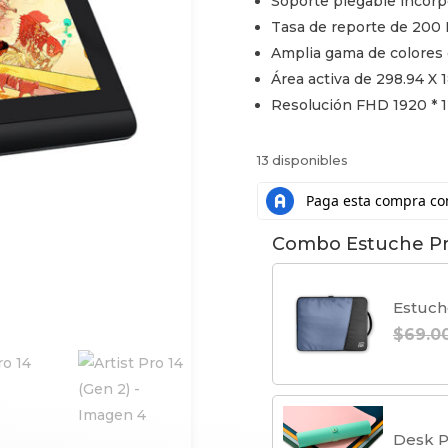
Soporte plegable incor
era
Tasa de reporte de 200 
Amplia gama de colores
$2.
Área activa de 298.94 X
Resolución FHD 1920 * 
13 disponibles
Combo Estuche Pr
Estuche
$
69.0
Desk P