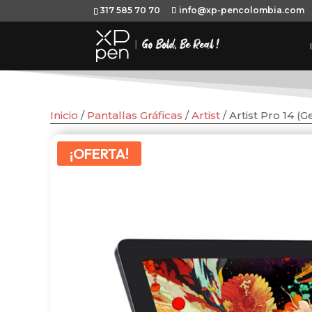
317 585 70 70
info@xp-pencolombia.com
Inicio
/
Pantallas Gráficas
/
Artist
/ Artist Pro 14 (G
¡OFERTA!