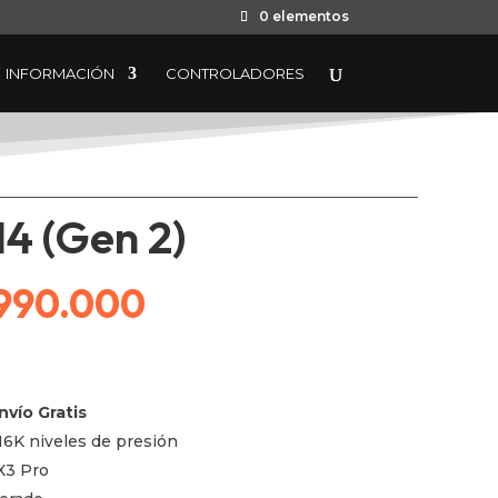
0 elementos
INFORMACIÓN
CONTROLADORES
14 (Gen 2)
El
.990.000
cio
precio
nvío Gratis
ginal
actual
16K niveles de presión
X3 Pro