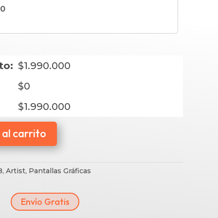
00
to:
$
1.990.000
$
0
$
1.990.000
al carrito
8
,
Artist
,
Pantallas Gráficas
Envío Gratis