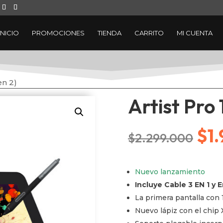
INICIO
PROMOCIONES
TIENDA
CARRITO
MI CUENTA
en 2)
Artist Pro 
El
$
1
$
2.299.000
pre
Nuevo lanzamiento
Incluye Cable 3 EN 1 y E
ori
La primera pantalla con 
Nuevo lápiz con el chip 