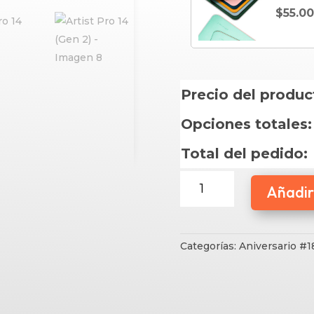
$
55.0
Precio del produc
Opciones totales:
Total del pedido:
Artist
Añadir 
Pro
14
(Gen
2)
Categorías:
Aniversario #1
cantidad