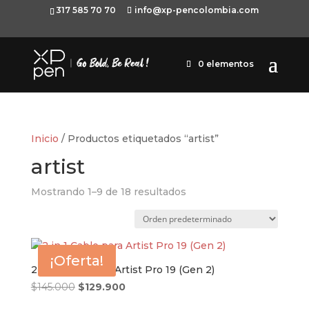
317 585 70 70
info@xp-pencolombia.com
0 elementos
Inicio
/ Productos etiquetados “artist”
artist
Mostrando 1–9 de 18 resultados
¡Oferta!
2 in 1 Cable para Artist Pro 19 (Gen 2)
El
El
$
145.000
$
129.900
precio
precio