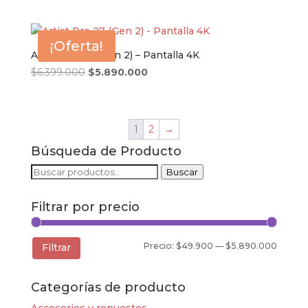
precio
precio
original
actual
era:
es:
¡Oferta!
$4.290.000.
$3.849.000.
Artist Pro 27 (Gen 2) – Pantalla 4K
El
El
$
6.399.000
$
5.890.000
precio
precio
original
actual
era:
es:
1
2
→
$6.399.000.
$5.890.000.
Búsqueda de Producto
Buscar
Buscar
por:
Filtrar por precio
Precio
Precio
Precio:
$49.900
—
$5.890.000
Filtrar
mínim
máxim
Categorías de producto
Accesorios y repuestos