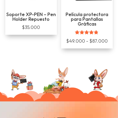
Soporte XP-PEN – Pen
Película protectora
Holder Repuesto
para Pantallas
Gráficas
$
35.000
Valorado
Ran
$
49.000
-
$
87.000
con
de
4.75
de 5
preci
des
$49
hast
$87