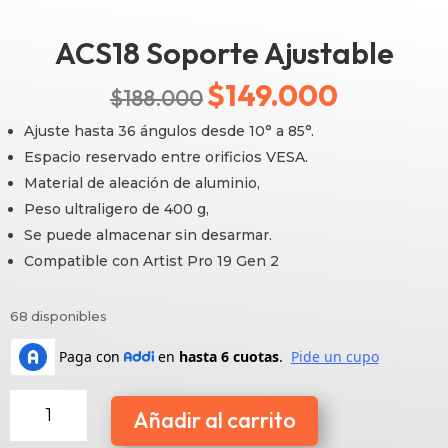
ACS18 Soporte Ajustable
$
149.000
El
El
$
188.000
precio
precio
Ajuste hasta 36 ángulos desde 10° a 85°.
Espacio reservado entre orificios VESA.
original
actual
Material de aleación de aluminio,
era:
es:
Peso ultraligero de 400 g,
Se puede almacenar sin desarmar.
$188.000.
$149.000.
Compatible con Artist Pro 19 Gen 2
68 disponibles
ACS18
Añadir al carrito
Soporte
Ajustable