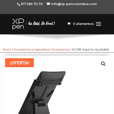
317 585 70 70
info@xp-pencolombia.com
0 elementos
Inicio
/
Accesorios y repuestos
/
Accesorios
/ ACS18 Soporte Ajustable
¡OFERTA!