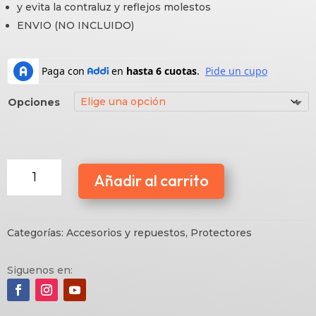
y evita la contraluz y reflejos molestos
$87.000
ENVIO (NO INCLUIDO)
Opciones
Película
Añadir al carrito
protectora
para
Pantallas
Gráficas
Categorías:
Accesorios y repuestos
,
Protectores
cantidad
Siguenos en: