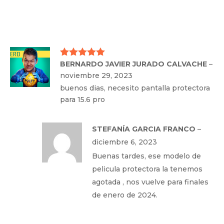
BERNARDO JAVIER JURADO CALVACHE
–
Valorado
con
5
de 5
noviembre 29, 2023
buenos dias, necesito pantalla protectora
para 15.6 pro
STEFANÍA GARCIA FRANCO
–
diciembre 6, 2023
Buenas tardes, ese modelo de
pelicula protectora la tenemos
agotada , nos vuelve para finales
de enero de 2024.