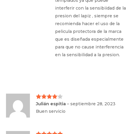
templados ya que puede
interferir con la sensibiidad de la
presion del lapiz , siempre se
recomienda hacer el uso de la
pelicula protectora de la marca
que es diseñada especialmente
para que no cause interferencia
en la sensibilidad a la presion.
Julián espitia
–
septiembre 28, 2023
Valorado
con
4
de
Buen servicio
5