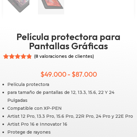
Película protectora para
Pantallas Gráficas
(
8
valoraciones de clientes)
Valorado
con
4.75
Rango
$
49.000
-
$
87.000
de 5 en
base a
Película protectora
de
valoracione
s de
para tamaño de pantallas de 12, 13.3, 15.6, 22 Y 24
precios:
clientes
Pulgadas
Compatible con XP-PEN
desde
Artist 12 Pro, 13.3 Pro, 15.6 Pro, 22R Pro, 24 Pro y 22E Pro
$49.000
Artist Pro 16 e Innovator 16
Protege de rayones
hasta