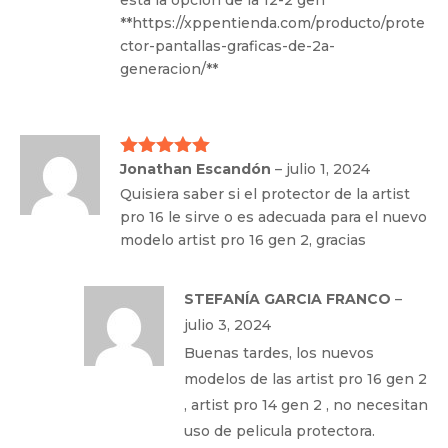
esta la opcion de la 12-2 gen
**https://xppentienda.com/producto/prote
ctor-pantallas-graficas-de-2a-
generacion/**
Jonathan Escandón
–
julio 1, 2024
Valorado
con
5
de 5
Quisiera saber si el protector de la artist
pro 16 le sirve o es adecuada para el nuevo
modelo artist pro 16 gen 2, gracias
STEFANÍA GARCIA FRANCO
–
julio 3, 2024
Buenas tardes, los nuevos
modelos de las artist pro 16 gen 2
, artist pro 14 gen 2 , no necesitan
uso de pelicula protectora.