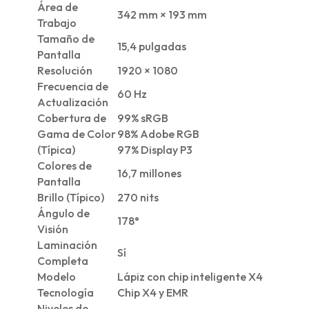
Área de
342 mm × 193 mm
Trabajo
Tamaño de
15,4 pulgadas
Pantalla
Resolución
1920 × 1080
Frecuencia de
60 Hz
Actualización
Cobertura de
99% sRGB
Gama de Color
98% Adobe RGB
(Típica)
97% Display P3
Colores de
16,7 millones
Pantalla
Brillo (Típico)
270 nits
Ángulo de
178°
Visión
Laminación
Sí
Completa
Modelo
Lápiz con chip inteligente X4
Tecnología
Chip X4 y EMR
Niveles de