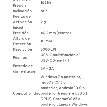
16384
Presión
Inclinación
60°
Fuerza de
Activación
2 g
Inicial
Precisión
±0,2 mm (centro)
Altura de
10 mm
Detección
Resolución
5080 LPI
USB-C multifunción × 1
Puertos
USB-C 3-en-1 × 1
Entrada de
5V ⎓ 2A
alimentación
Windows 7 o posterior,
macOS 10.13 o
posterior,
Android 10.0 o
Compatibilidad
posterior (requiere USB 3.1
DP1.2)
, ChromeOS 88 o
posterior,
Linux
y Windows