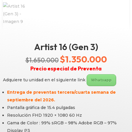
Artist 16 (Gen 3)
$
1.350.000
El
El
$
1.650.000
Precio especial de Preventa
precio
precio
Adquiere tu unidad en el siguiente link
original
Whatsapp
actual
era:
es:
Entrega de preventas tercera/cuarta semana de
septiembre del 2026.
$1.650.000.
$1.350.0
Pantalla gráfica de 15.4 pulgadas
Resolución FHD 1920 × 1080 60 Hz
Gama de Color : 99% sRGB – 98% Adobe RGB – 97%
Display P3