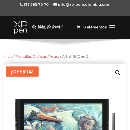
317 585 70 70
info@xp-pencolombia.com
0 elementos
Inicio
/
Pantallas Gráficas
/
Artist
/ Artist 16 (Gen 3)
¡OFERTA!