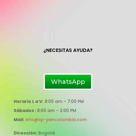
¿NECESITAS AYUDA?
WhatsApp
Horario L a V:
8:00 am – 7:00 PM
Sábados :
8:00 am – 2:00 PM
Mail:
info@xp-pencolombia.com
Dirección:
Bogotá