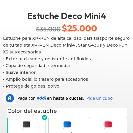
Estuche Deco Mini4
$
25.000
El
El
$
35.000
precio
precio
Estuche para XP-PEN de alta calidad, para trasporte seguro
de tu tableta XP-PEN Deco Mini4 , Star G430s y Deco Fun
original
actual
XS sus accesorios
• Exterior durable y resistente antifluidos.
era:
es:
• Capa de seguridad intermedia
• Suave interior
$35.000.
$25.000.
• Amplio bolsillo trasero para accesorios
• Protege de golpes, polvo.
Color del estuche