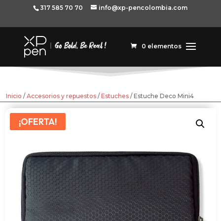
317 585 70 70
info@xp-pencolombia.com
0 elementos
Inicio
/
Accesorios y repuestos
/
Estuches
/ Estuche Deco Mini4
¡OFERTA!