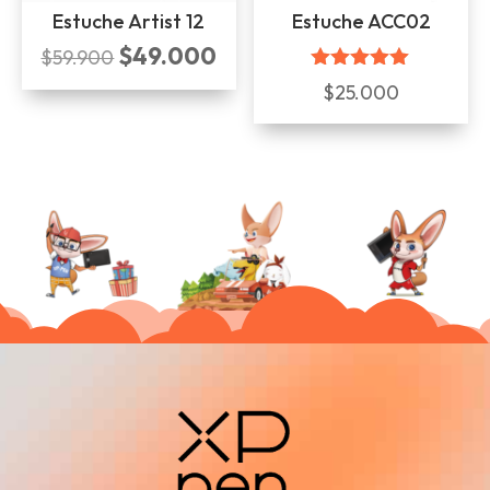
Estuche Artist 12
Estuche ACC02
$
49.000
El
El
$
59.900
precio
precio
Valorado
$
25.000
con
original
actual
5.00
era:
es:
de 5
$59.900.
$49.000.