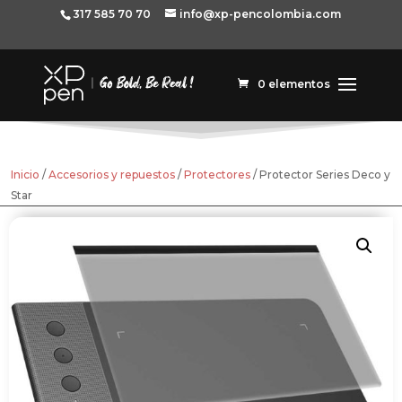
317 585 70 70
info@xp-pencolombia.com
0 elementos
Inicio
/
Accesorios y repuestos
/
Protectores
/ Protector Series Deco y
Star