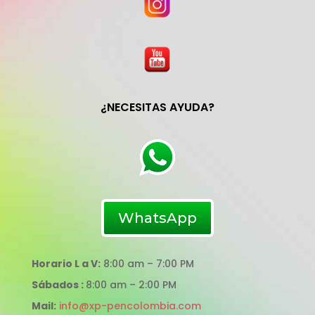
¿NECESITAS AYUDA?
WhatsApp
Horario L a V:
8:00 am – 7:00 PM
Sábados :
8:00 am – 2:00 PM
Mail:
info@xp-pencolombia.com