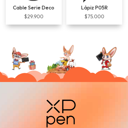
Cable Serie Deco
Lápiz P05R
$
29.900
$
75.000