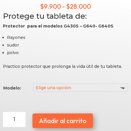
Rango
$
9.900
-
$
28.000
Protege tu tableta de:
de
Protector para el modelos G430S – G640- G640S
precios:
Rayones
desde
sudor
$9.900
polvo
hasta
Practico protector que prolonga la vida útil de tu tableta.
$28.000
Modelo:
Protector
Añadir al carrito
Series
Deco