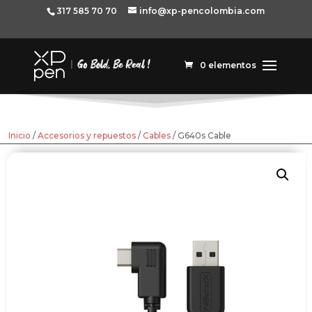
317 585 70 70
info@xp-pencolombia.com
0 elementos
Inicio
/
Accesorios y repuestos
/
Cables
/ G640s Cable