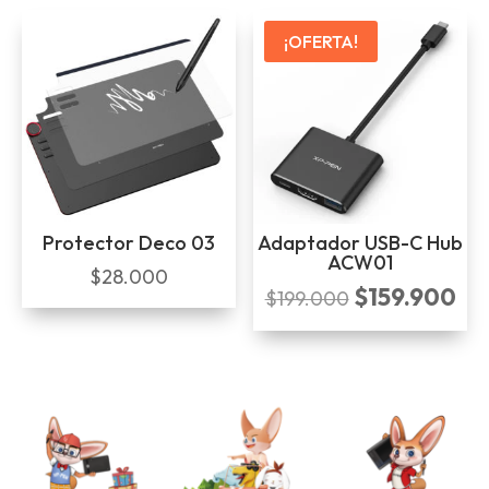
¡OFERTA!
Protector Deco 03
Adaptador USB-C Hub
ACW01
$
28.000
$
159.900
El
El
$
199.000
precio
pre
original
act
era:
es:
$199.000.
$15